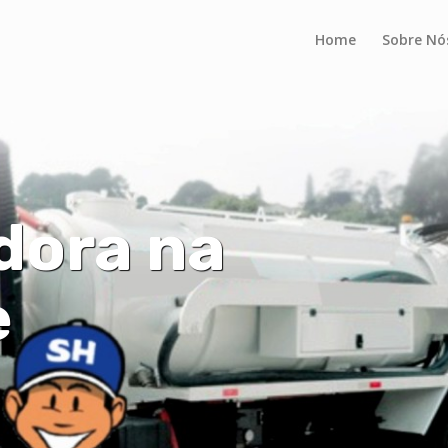
Home
Sobre Nó
dora na
e