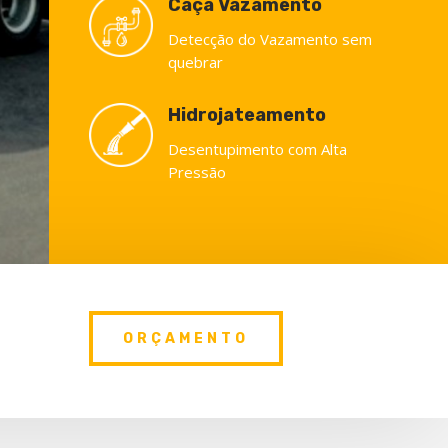
Caça Vazamento
Detecção do Vazamento sem
quebrar
Hidrojateamento
Desentupimento com Alta
Pressão
ORÇAMENTO