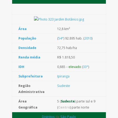
Área
12,8 km²
População
(
54°
) 92.895 hab.
(
2010
)
Densidade
72,75 hab/ha
Renda média
R$ 1.818,50
IDH
0,885 –
elevado
(
33°
)
Subprefeitura
Ipiranga
Região
Sudeste
Administrativa
Área
5 (
Sudeste
) parte sul e 9
Geográfica
(
Centro
) parte norte
Distritos
de
São Paulo