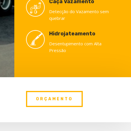
Caça Vazamento
Detecção do Vazamento sem
quebrar
Hidrojateamento
Desentupimento com Alta
Pressão
ORÇAMENTO