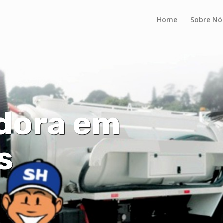
Home
Sobre Nó
dora em
s